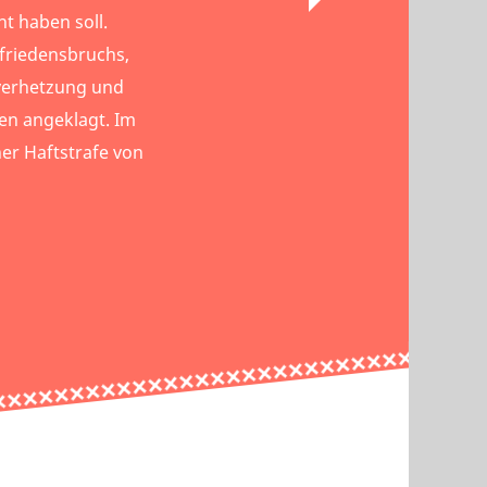
t haben soll.
riedensbruchs,
verhetzung und
en angeklagt. Im
er Haftstrafe von