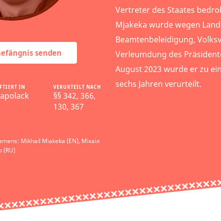
Vertreter des Staates bedroh
Mjakeka wurde wegen Landf
Beamtenbeleidigung, Volks
 Gefängnis senden
Verleumdung des Präsident
August 2023 wurde er zu ein
sechs Jahren verurteilt.
FTIERT IN
VERURTEILT NACH
apolack
§§ 342, 366,
130, 367
amens: Mikhail Miakeka (EN), Міхаіл
 (RU)