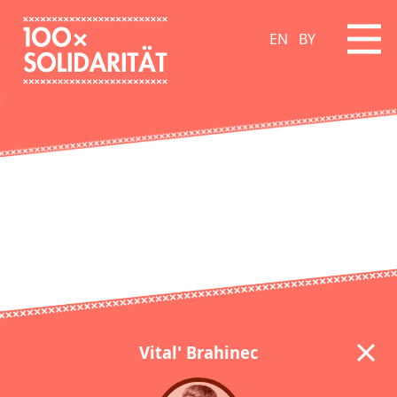
EN
BY
Vital' Brahinec