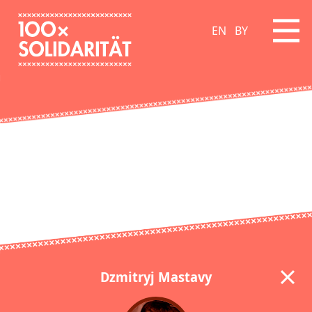
EN
BY
Dzmitryj Mastavy