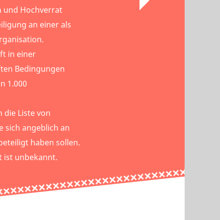
h und Hochverrat
ligung an einer als
rganisation.
t in einer
rften Bedingungen
on 1.000
 die Liste von
 sich angeblich an
beteiligt haben sollen.
t ist unbekannt.