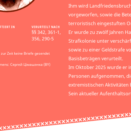
Ihm wird Landfriedensbruc
vorgeworfen, sowie die Betei
terroristisch eingestuften O
FTIERT IN
VERURTEILT NACH
§§ 342, 361-1,
Er wurde zu zwölf Jahren Haf
356, 290-5
Strafkolonie unter verschä
sowie zu einer Geldstrafe v
zur Zeit keine Briefe gesendet
Basisbeträgen verurteilt.
amens: Сяргей Цімашэнка (BY)
Im Oktober 2025 wurde er in
Personen aufgenommen, die
extremistischen Aktivitäten 
Sein aktueller Aufenthaltsor