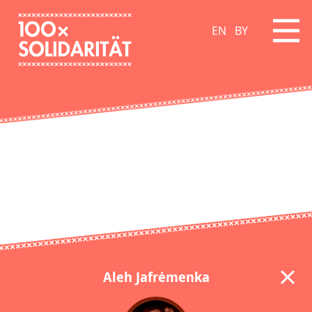
EN
BY
Aleh Jafrėmenka