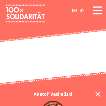
EN
BY
Anatol' Vasileŭski