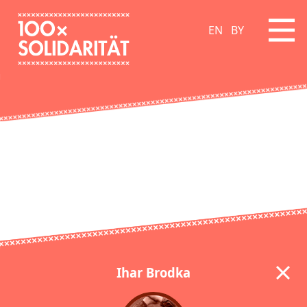
EN
BY
Ihar Brodka