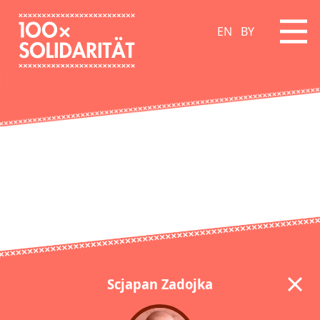
EN
BY
Scjapan Zadojka