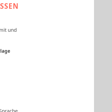
ESSEN
 mit und
rlage
 Sprache