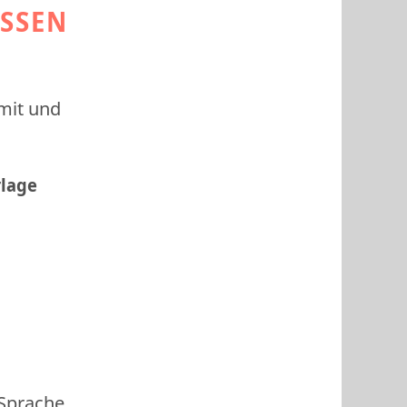
ESSEN
 mit und
rlage
 Sprache