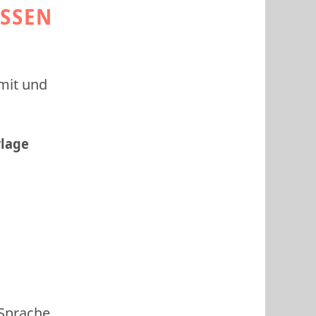
ESSEN
 mit und
rlage
 Sprache