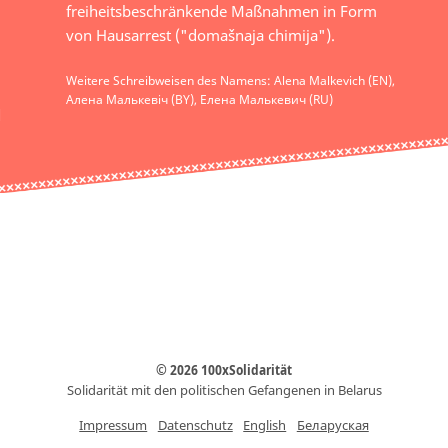
freiheitsbeschränkende Maßnahmen in Form
von Hausarrest ("domašnaja chimija").
Weitere Schreibweisen des Namens: Alena Malkevich (EN),
Алена Малькевіч (BY), Елена Малькевич (RU)
© 2026 100xSolidarität
Solidarität mit den politischen Gefangenen in Belarus
Impressum
Datenschutz
English
Беларуская