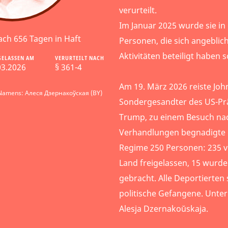
verurteilt.
Im Januar 2025 wurde sie in 
ach 656 Tagen in Haft
Personen, die sich angeblic
Aktivitäten beteiligt haben
GELASSEN AM
VERURTEILT NACH
03.2026
§ 361-4
Am 19. März 2026 reiste Joh
 Namens: Алеся Дзернакоўская (BY)
Sondergesandter des US-Pr
Trump, zu einem Besuch nac
Verhandlungen begnadigte 
Regime 250 Personen: 235 
Land freigelassen, 15 wurde
gebracht. Alle Deportierten
politische Gefangene. Unter
Alesja Dzernakoŭskaja.