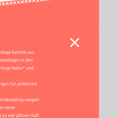
oŭskaja kommt aus
matologin in den
d'moje Nebo“ und
ngen für politische
ernakoŭskaja wegen
en einer
 zu vier Jahren Haft