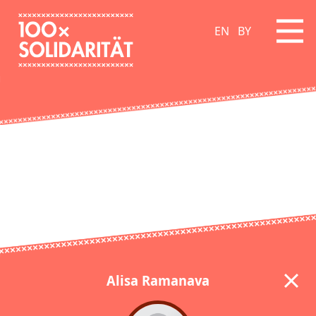
EN
BY
Alisa Ramanava