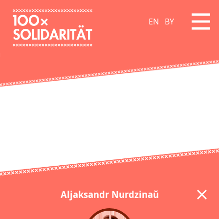
EN
BY
Aljaksandr Nurdzinaŭ