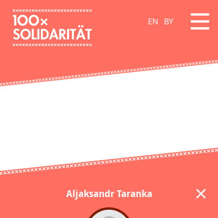
EN
BY
Aljaksandr Taranka