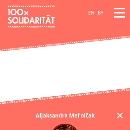
EN
BY
Aljaksandra Mel'ničak