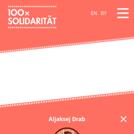
EN
BY
Aljaksej Drab