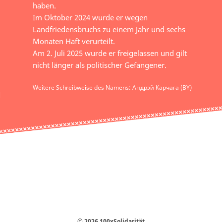
haben.
Im Oktober 2024 wurde er wegen
Landfriedensbruchs zu einem Jahr und sechs
Monaten Haft verurteilt.
Am 2. Juli 2025 wurde er freigelassen und gilt
nicht länger als politischer Gefangener.
Weitere Schreibweise des Namens: Андрэй Карчага (BY)
© 2026 100xSolidarität