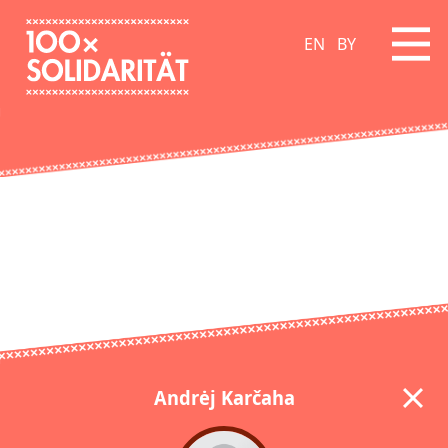
EN
BY
Andrėj Karčaha