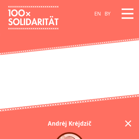
EN
BY
Andrėj Krėjdzič