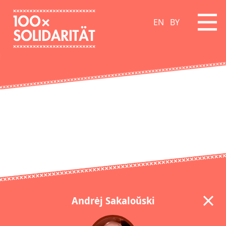
EN
BY
Andrėj Sakaloŭski