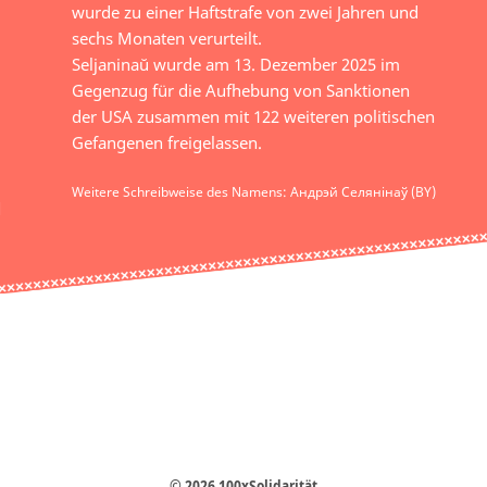
wurde zu einer Haftstrafe von zwei Jahren und
sechs Monaten verurteilt.
Seljaninaŭ wurde am 13. Dezember 2025 im
Gegenzug für die Aufhebung von Sanktionen
der USA zusammen mit 122 weiteren politischen
Gefangenen freigelassen.
Weitere Schreibweise des Namens: Андрэй Селянінаў (BY)
© 2026 100xSolidarität