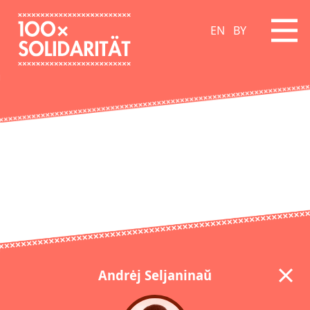
EN
BY
Andrėj Seljaninaŭ