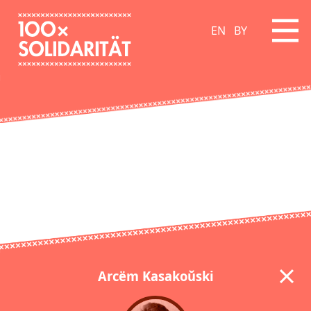
EN
BY
Arcëm Kasakoŭski