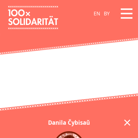
EN
BY
Danila Čybisaŭ