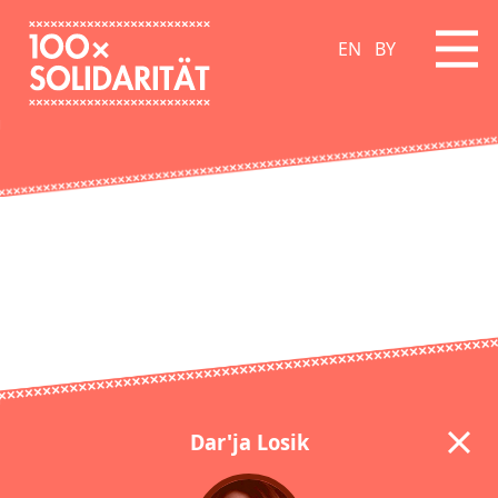
EN
BY
Dar'ja Losik