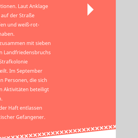
ionen. Laut Anklage
t auf der Straße
fen und weiß-rot-
haben.
4 zusammen mit sieben
n Landfriedensbruchs
 Strafkolonie
eilt. Im September
on Personen, die sich
 Aktivitäten beteiligt
.
der Haft entlassen
itischer Gefangener.