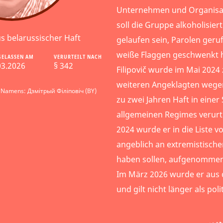
Unternehmen und Organisat
soll die Gruppe alkoholisier
us belarussischer Haft
gelaufen sein, Parolen geru
weiße Flaggen geschwenkt 
GELASSEN AM
VERURTEILT NACH
03.2026
§ 342
Filipovič wurde im Mai 202
weiteren Angeklagten wege
 Namens: Дзмітрый Філіповіч (BY)
zu zwei Jahren Haft in einer
allgemeinen Regimes verurt
2024 wurde er in die Liste v
angeblich an extremistischen
haben sollen, aufgenommen
Im März 2026 wurde er aus 
und gilt nicht länger als pol