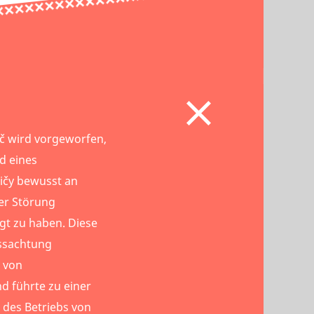
vič wird vorgeworfen,
d eines
ičy bewusst an
er Störung
igt zu haben. Diese
issachtung
 von
nd führte zu einer
 des Betriebs von