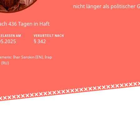
nicht länger als politischer
ach 436 Tagen in Haft
GELASSEN AM
VERURTEILT NACH
05.2025
§ 342
mens: Ihar Sarokin (EN), Ігар
 (RU)