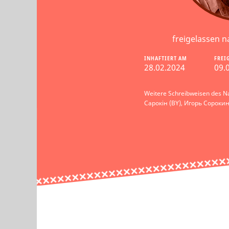
freigelassen n
INHAFTIERT AM
FREI
28.02.2024
09.
Weitere Schreibweisen des Na
Сарокін (BY), Игорь Сорокин