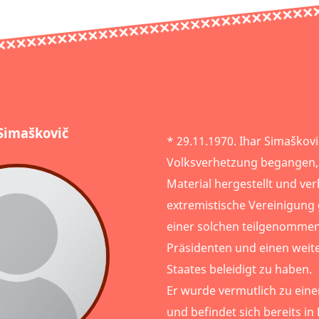
Simaškovič
* 29.11.1970. Ihar Simaškov
Volksverhetzung begangen,
Material hergestellt und verb
extremistische Vereinigung
einer solchen teilgenomme
Präsidenten und einen weite
Staates beleidigt zu haben.
Er wurde vermutlich zu einer
und befindet sich bereits in 