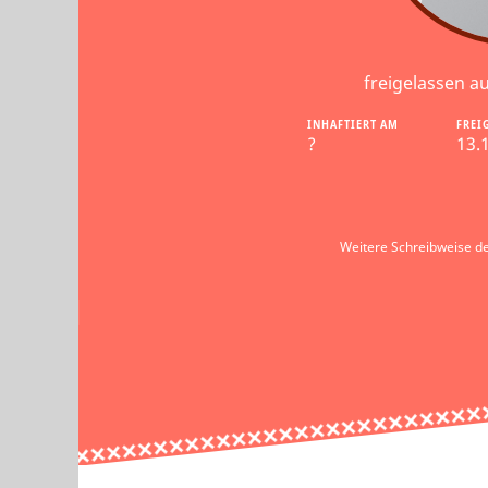
freigelassen a
INHAFTIERT AM
FREI
?
13.
Weitere Schreibweise d