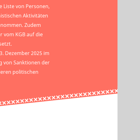
e Liste von Personen,
istischen Aktivitäten
fgenommen. Zudem
r vom KGB auf die
etzt.
13. Dezember 2025 im
g von Sanktionen der
ren politischen