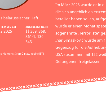
Im März 2025 wurde er in di
die sich angeblich an extrem
us belarussischer Haft
beteiligt haben sollen, au
wurde er einen Monat späte
GELASSEN AM
ANGEKLAGT NACH
12.2025
§§ 369, 368,
sogenannte „Terrorliste“ ges
361-1, 130,
Ihar Simaškovič wurde am 
343
Gegenzug für die Aufhebun
es Namens: Ігар Сімашковіч (BY)
USA zusammen mit 122 weite
Gefangenen freigelassen.