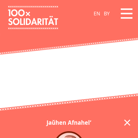
EN
BY
Jaŭhen Afnahel’