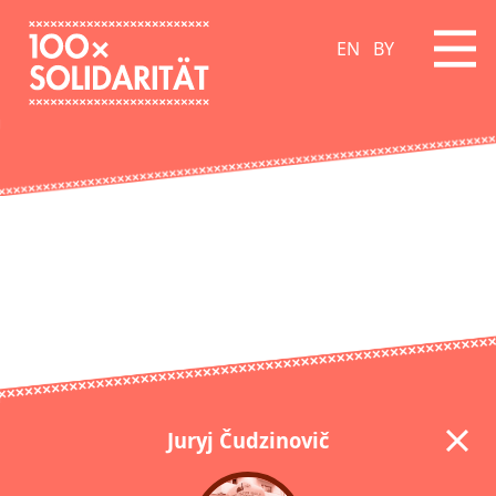
EN
BY
Juryj Čudzinovič