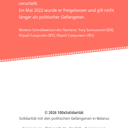
verurteilt.
Im Mai 2022 wurde er freigelassen und gilt nicht
länger als politischer Gefangener.
Weitere Schreibweisen des Namens: Yury Samusevich (EN),
Юрый Самусевіч (BY), Юрий Самусевич (RU)
© 2026 100xSolidarität
Solidarität mit den politischen Gefangenen in Belarus