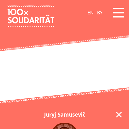
EN
BY
Juryj Samusevič