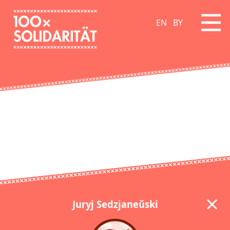
EN
BY
Juryj Sedzjaneŭski