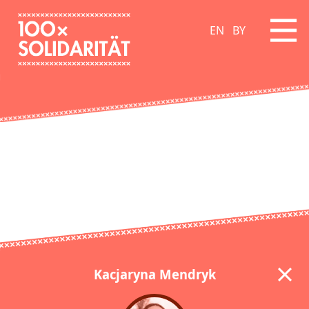
EN
BY
Kacjaryna Mendryk