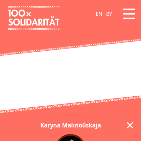
EN
BY
Karyna Malinoŭskaja