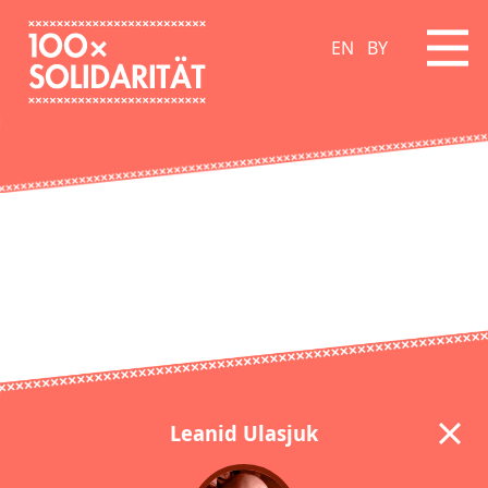
EN
BY
Leanid Ulasjuk