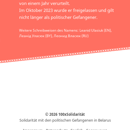
von einem Jahr verurteilt.
Im Oktober 2023 wurde er freigelassen und gilt
nicht länger als politischer Gefangener.
Weitere Schreibweisen des Namens: Leanid Ulasiuk (EN),
Леанід Уласюк (BY), Леонид Власюк (RU)
© 2026 100xSolidarität
Solidarität mit den politischen Gefangenen in Belarus