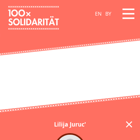
EN
BY
Lilija Juruc'