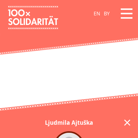
EN
BY
Ljudmila Ajtuška