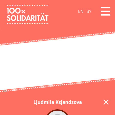
EN
BY
Ljudmila Ksjandzova