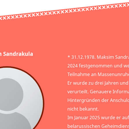
 Sandrakula
* 31.12.1978. Maksim Sandr
2024 festgenommen und we
Teilnahme an Massenunruhe
Er wurde zu drei Jahren un
verurteilt. Genauere Inform
Hintergründen der Anschuld
nicht bekannt.
Im Januar 2025 wurde er auf 
belarussischen Geheimdiens