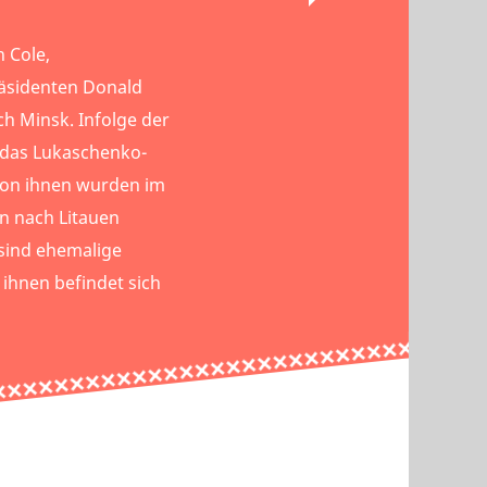
n Cole,
äsidenten Donald
h Minsk. Infolge der
das Lukaschenko-
von ihnen wurden im
n nach Litauen
 sind ehemalige
 ihnen befindet sich