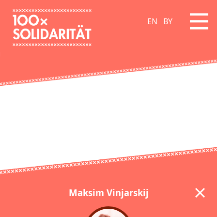
EN
BY
Maksim Vinjarskij