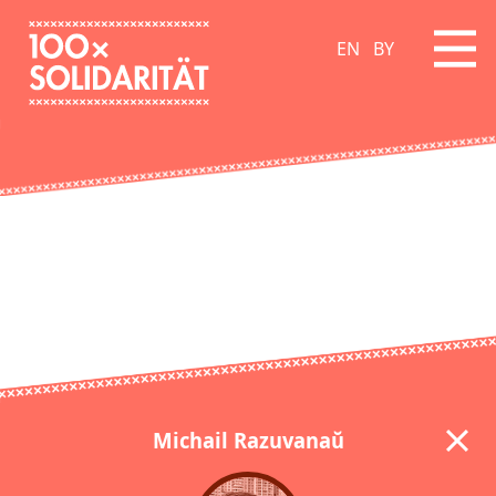
EN
BY
Michail Razuvanaŭ