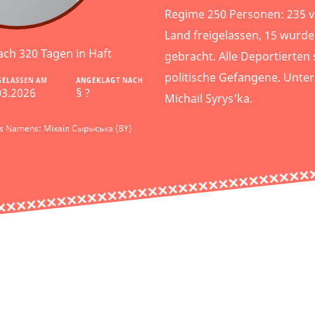
Regime 250 Personen: 235 
Land freigelassen, 15 wurde
ach 320 Tagen in Haft
gebracht. Alle Deportierten
politische Gefangene. Unter
GELASSEN AM
ANGEKLAGT NACH
03.2026
§ ?
Michail Syrys'ka.
es Namens: Міхаіл Сырыська (BY)