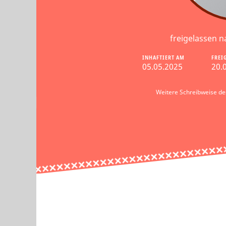
freigelassen n
INHAFTIERT AM
FREI
05.05.2025
20.
Weitere Schreibweise d