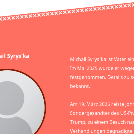
il Syrys'ka
Michail Syrys'ka ist Vater ei
Im Mai 2025 wurde er wege
festgenommen. Details zu se
bekannt.
Am 19. März 2026 reiste Joh
Sondergesandter des US-Pr
Trump, zu einem Besuch nac
Verhandlungen begnadigte 