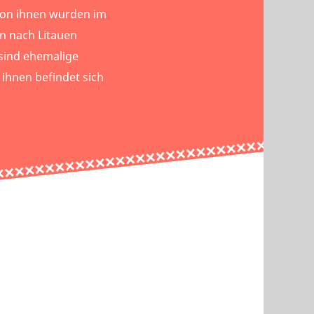
von ihnen wurden im
n nach Litauen
 sind ehemalige
 ihnen befindet sich