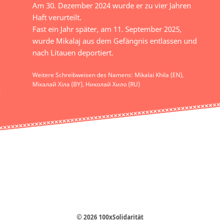
Am 30. Dezember 2024 wurde er zu vier Jahren
Haft verurteilt.
Fast ein Jahr später, am 11. September 2025,
wurde Mikalaj aus dem Gefängnis entlassen und
nach Litauen deportiert.
Weitere Schreibweisen des Namens: Mikalai Khila (EN),
Мікалай Хіла (BY), Николай Хило (RU)
© 2026 100xSolidarität