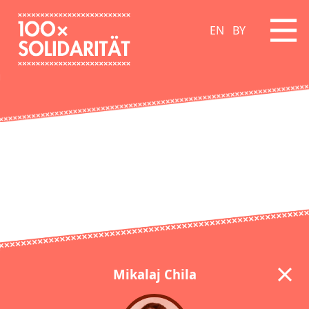
EN
BY
Mikalaj Chila