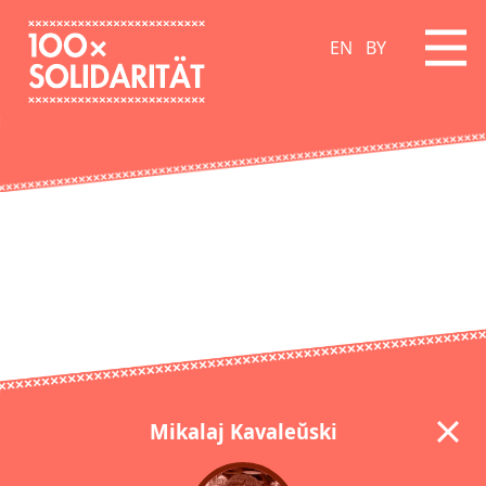
EN
BY
Mikalaj Kavaleŭski