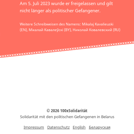
Am 5. Juli 2023 wurde er freigelassen und gilt
nicht länger als politischer Gefangener.
Weitere Schreibweisen des Namens: Mikalaj Kavalieuski
(EN), Мікалай Кавалеўскі (BY), Николай Ковалевский (RU)
© 2026 100xSolidarität
Solidarität mit den politischen Gefangenen in Belarus
Impressum
Datenschutz
English
Беларуская