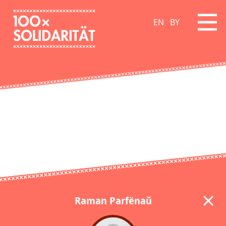
EN
BY
Raman Parfёnaŭ