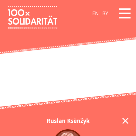
EN
BY
Ruslan Ksёnžyk