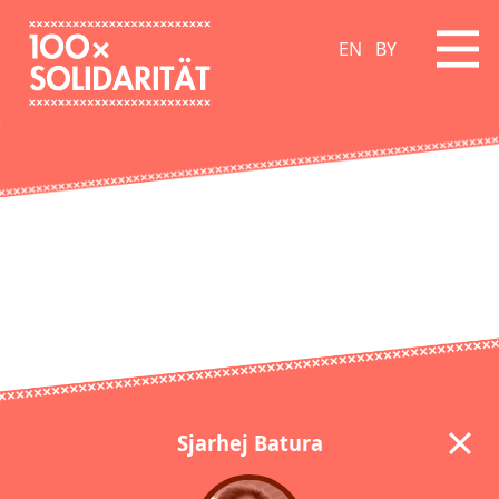
EN
BY
Sjarhej Batura