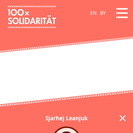
EN
BY
Sjarhej Leanjuk