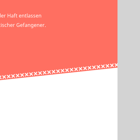
der Haft entlassen
itischer Gefangener.