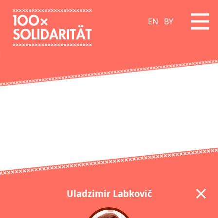
EN
BY
Uladzimir Labkovič